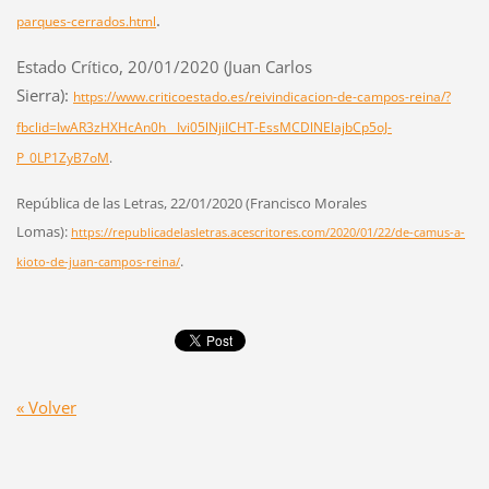
.
parques-cerrados.html
Estado Crítico, 20/01/2020 (Juan Carlos
Sierra):
https://www.criticoestado.es/reivindicacion-de-campos-reina/?
fbclid=IwAR3zHXHcAn0h__Ivi05lNjiICHT-EssMCDlNElajbCp5oJ-
P_0LP1ZyB7oM
.
República de las Letras, 22/01/2020 (Francisco Morales
Lomas):
https://republicadelasletras.acescritores.com/2020/01/22/de-camus-a-
.
kioto-de-juan-campos-reina/
« Volver