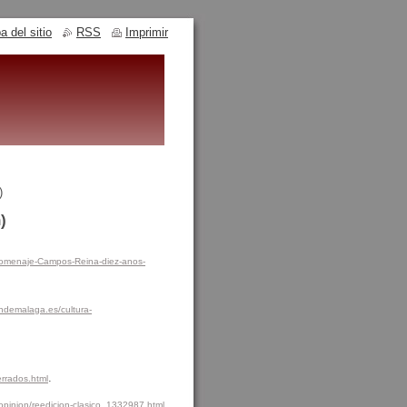
 del sitio
RSS
Imprimir
)
)
homenaje-Campos-Reina-diez-anos-
ondemalaga.es/cultura-
.
rrados.html
.
/opinion/reedicion-clasico_1332987.html