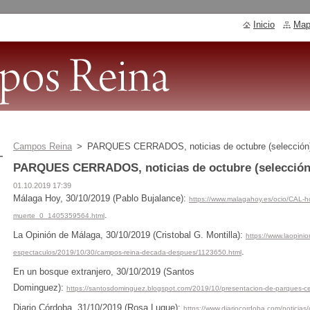
Inicio
Mapa
Campos Reina
>
PARQUES CERRADOS, noticias de octubre (selección
PARQUES CERRADOS, noticias de octubre (selección
01.10.2019 17:39
Málaga Hoy, 30/10/2019 (Pablo Bujalance):
https://www.malagahoy.es/ocio/CAL-
.
muerte_0_1405359564.html
La Opinión de Málaga,
30/10/2019
(Cristobal G. Montilla):
https://www.laopini
.
espectaculos/2019/10/30/campos-reina-decada-despues/1123650.html
En un bosque extranjero,
30/10/2019
(Santos
Dominguez):
https://santosdominguez.blogspot.com/2019/10/presentacion-de-parques-ce
Diario Córdoba, 31/10/2019 (Rosa Luque):
https://www.diariocordoba.com/noticias